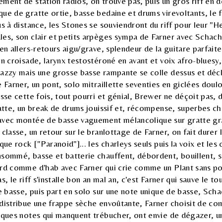
ment de station radios, on trouve pas, puis un gros riff en 
ue de gratte ortie, basse bedaine et drums virevoltants, le 
us à distance, les Stones se souviendront du riff pour leur "H
les, son clair et petits arpèges sympa de Farner avec Schach
 en allers-retours aigu/grave, splendeur de la guitare parfait
en croisade, larynx testostéroné en avant et voix afro-bluesy
jazzy mais une grosse basse rampante se colle dessus et déc
e Farner, un pont, solo mitraillette seventies en giclées doul
asse cette fois, tout pourri et génial, Brewer ne déçoit pas, d
ratte, un break de drums jouissif et, récompense, superbes c
avec montée de basse vaguement mélancolique sur gratte grat
classe, un retour sur le branlottage de Farner, on fait durer la
que rock ["Paranoid"]... les charleys seuls puis la voix et les
sommé, basse et batterie chauffent, débordent, bouillent, s
urd comme d'hab avec Farner qui crie comme un Plant sans po
s, le riff s'installe bon an mal an, c'est Farner qui sauve le t
de basse, puis part en solo sur une note unique de basse, Scha
 distribue une frappe sèche envoûtante, Farner choisit de c
lques notes qui manquent trébucher, ont envie de dégazer, u