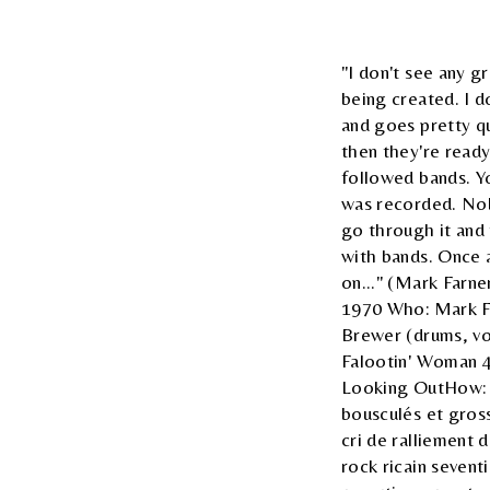
"I don't see any g
being created. I d
and goes pretty qu
then they're read
followed bands. Yo
was recorded. Nob
go through it and 
with bands. Once a
on..." (Mark Farn
1970 Who: Mark Fa
Brewer (drums, vo
Falootin' Woman 4
Looking OutHow: P
bousculés et gross
cri de ralliement 
rock ricain seventi