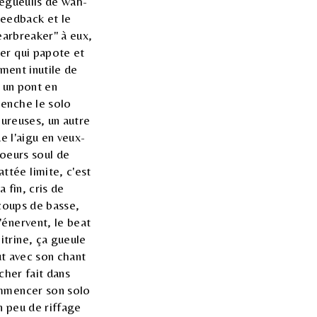
dégueulis de wah-
feedback et le
earbreaker" à eux,
er qui papote et
ement inutile de
, un pont en
lenche le solo
oureuses, un autre
e l'aigu en veux-
hoeurs soul de
tée limite, c'est
 fin, cris de
 coups de basse,
'énervent, le beat
itrine, ça gueule
out avec son chant
cher fait dans
ommencer son solo
n peu de riffage