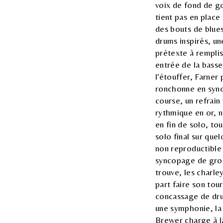
voix de fond de go
tient pas en place
des bouts de blues 
drums inspirés, u
prétexte à remplis
entrée de la basse
l'étouffer, Farner
ronchonne en sync
course, un refrain
rythmique en or, n
en fin de solo, to
solo final sur que
non reproductible 
syncopage de gros
trouve, les charle
part faire son tou
concassage de drum
une symphonie, la 
Brewer charge à la