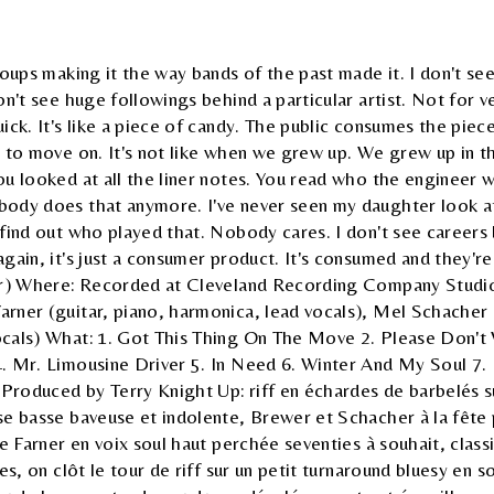
roups making it the way bands of the past made it. I don't se
on't see huge followings behind a particular artist. Not for v
ick. It's like a piece of candy. The public consumes the piec
y to move on. It's not like when we grew up. We grew up in 
u looked at all the liner notes. You read who the engineer 
ody does that anymore. I've never seen my daughter look a
find out who played that. Nobody cares. I don't see careers
gain, it's just a consumer product. It's consumed and they'r
er) Where: Recorded at Cleveland Recording Company Studi
rner (guitar, piano, harmonica, lead vocals), Mel Schacher
cals) What: 1. Got This Thing On The Move 2. Please Don't
. Mr. Limousine Driver 5. In Need 6. Winter And My Soul 7. 
roduced by Terry Knight Up: riff en échardes de barbelés s
e basse baveuse et indolente, Brewer et Schacher à la fête 
de Farner en voix soul haut perchée seventies à souhait, class
es, on clôt le tour de riff sur un petit turnaround bluesy en so