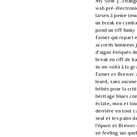
My Soul"]...change
wah pré-électroniq
larsen à peine ten
un break en cymba
pond un riff funky
Farner qui repart 
accords lumineux 
d'aigus étriqués d
break en riff de b
tu-en-voilà à la g
Farner et Brewer 
lourd, sans aucune 
bébés pour la criti
héritage blues con
éclate, mou et lo
derrière en tout ca
seul et les pains 
l'épure et Brewer
en feeling sur que