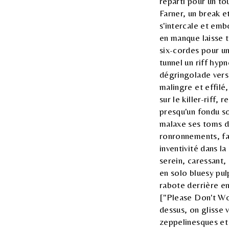
reparti pour un to
Farner, un break e
s'intercale et em
en manque laisse t
six-cordes pour u
tunnel un riff hyp
dégringolade vers
malingre et effilé
sur le killer-riff,
presqu'un fondu s
malaxe ses toms dé
ronronnements, fai
inventivité dans l
serein, caressant, 
en solo bluesy pul
rabote derrière en
["Please Don't Wo
dessus, on glisse 
zeppelinesques et