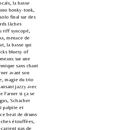
ocals, la basse
piano honky-tonk,
solo final sur des
rds lâches
 riff syncopé,
boa, menace de
t, la basse qui
cks bluesy of
rumeaux sur une
ythmique sans chant
rner avant son
e, magie du trio
dansant jazzy avec
 Farner si ça se
aigus, Schacher
i palpite et
, ce beat de drums
roches étouffées,
écarrent pas de