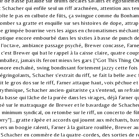
ur de basse pataude sur drums décalés savants et égosillemen
t Schacher qui enfile seul un riff arachnéen, attention aux te
boîte le pas en culbute de fûts, ça swingue comme du Bonh
omber sa gratte et enquille sur ses histoires de dope, attra
ne grimpée bourrine vers les aigus en chromatismes méchants,
notique encore embourbé dans les sixties à basse de punch d
 l'octave, ambiance passage psyché, Brewer concasse, Farne
, c'est Brewer qui bat le rappel à la caisse claire, quatre co
 remballez, jamais ils feront mieux les gars ["Got This Thing 
onore enchaîné, swing bondissant fortement jazzy cette fois
gringolants, Schacher s'extrait du riff, se fait la belle avec
t le gros dos sur le riff, Farner attaque haut, voix pêchue et
a rythmique, Schacher ancien-guitariste ça s'entend, un refrai
la basse qui lâche de la purée dans les virages, déjà Farner qui
pé sur le matraquage de Brewer et le bavardage de Schacher,
 minimum syndical, on retombe sur le riff, un concerto de fû
rry"]...gratte râpée et accords qui jouent aux méchants, bas
vers un boogie ralenti, Farner à la guitare rouillée, Brewer a
 Schacher en commère de la quatre-cordes, des sorties de r