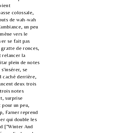
vient
basse colossale,
bouts de wah-wah
l'ambiance, un peu
emmène vers le
er se fait pas
n gratte de ronces,
 relancer la
itar plein de notes
s'insérer, se
d caché derrière,
ancent deux trois
trois notes
, surprise
t pour un peu,
p, Farner reprend
ner qui double les
rd ["Winter And