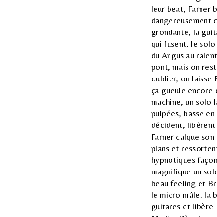
leur beat, Farner 
dangereusement ci
grondante, la gui
qui fusent, le sol
du Angus au ralenti
pont, mais on res
oublier, on laisse
ça gueule encore d
machine, un solo l
pulpées, basse en 
décident, libèrent
Farner calque son 
plans et ressorten
hypnotiques façon
magnifique un solo
beau feeling et B
le micro mâle, la b
guitares et libère