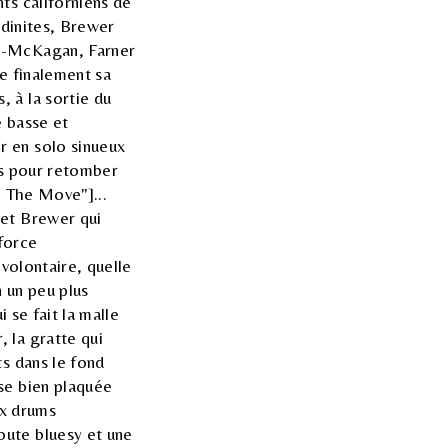
ts californiens de
ndinites, Brewer
am-McKagan, Farner
pe finalement sa
 à la sortie du
e basse et
r en solo sinueux
ups pour retomber
On The Move"]...
 et Brewer qui
 force
 volontaire, quelle
n un peu plus
 se fait la malle
 la gratte qui
ts dans le fond
se bien plaquée
ux drums
oute bluesy et une