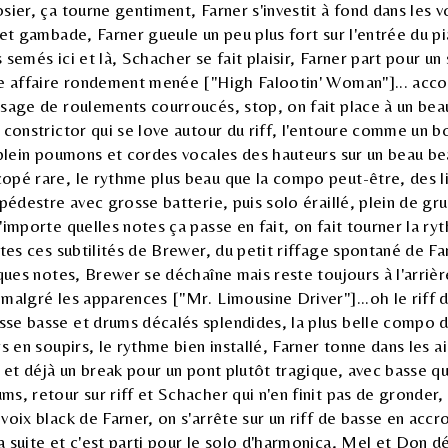
sier, ça tourne gentiment, Farner s'investit à fond dans les v
 et gambade, Farner gueule un peu plus fort sur l'entrée du 
semés ici et là, Schacher se fait plaisir, Farner part pour un 
ne affaire rondement menée ["High Falootin' Woman"]... acco
sage de roulements courroucés, stop, on fait place à un beau
 constrictor qui se love autour du riff, l'entoure comme un 
 plein poumons et cordes vocales des hauteurs sur un beau bea
opé rare, le rythme plus beau que la compo peut-être, des li
 pédestre avec grosse batterie, puis solo éraillé, plein de g
'importe quelles notes ça passe en fait, on fait tourner la r
utes ces subtilités de Brewer, du petit riffage spontané de Fa
lques notes, Brewer se déchaîne mais reste toujours à l'arrièr
malgré les apparences ["Mr. Limousine Driver"]...oh le riff 
se basse et drums décalés splendides, la plus belle compo de
ys en soupirs, le rythme bien installé, Farner tonne dans les 
r et déjà un break pour un pont plutôt tragique, avec basse qu
s, retour sur riff et Schacher qui n'en finit pas de gronder
voix black de Farner, on s'arrête sur un riff de basse en acc
 suite et c'est parti pour le solo d'harmonica, Mel et Don d