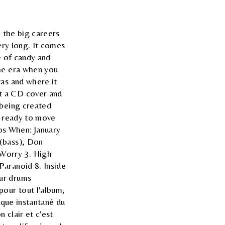
e the big careers
ery long. It comes
e of candy and
the era when you
was and where it
t a CD cover and
 being created
e ready to move
os When: January
 (bass), Don
 Worry 3. High
Paranoid 8. Inside
ur drums
pour tout l'album,
ique instantané du
n clair et c'est