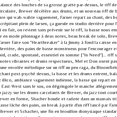
balance des louches de sa grosse gratte par-dessus, le riff de
rculaire, Brewer décélère aux drums, et un nouveau riff de 
tare qui wah-wahte vaguement, Farner repart au chant, des 
o crépitant plein de larsen, ça gueule en studio derrière pour 
 en fait, on revient sans prévenir sur le riff, la basse nous 
te en mode pilonnage à deux notes, beau break de solo, Brew
 Farner faire son "Heartbreaker" à la Jimmy à fond la caisse e
errière, des pains de basse monstrueux pour l'encourager et
aid, crade, spontané, essentiel en somme ["In Need"]... riff s
notes vibrantes et drums respectueux, Mel et Don osent pas 
 une envolée mélodique sur un riff un peu raga, du Bloomfiel
chant post-psyché dessus, la basse et les drums entrent, bal
t illico, ambiance vaguement indienne, la basse qui repart en 
 East-West sans le sou, on dégringole le manche allègrement
 jazzy sur les drums carcolants de Brewer, du jazz tout cour
rewer en forme, Shacher boude et radote dans un mauvais tri
asse lâche des pains, un break à partir d'un riff lancé par Far
 Brewer et Schacher, une fin en brouillon dionysiaque standa