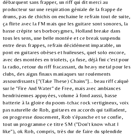
débarquent sans frapper, un riff qui dit merci au
producteur sur une respiration géniale de la frappe de
drums, pas de chichis on enchaine le refrain tout de suite,
ça flirte avec la FM mais que les guitare sont sonores, la
basse crépite ses borborygmes, Holland breake dans
tous les sens, une belle montée et ce break suspendu
entre deux frappes, refrain décidément imparable, un
pont en guitares obèses et huileuses, quel solo encore,
avec des montées en triolets, ça fuse, déjà fini c'est pour
la radio, retour du riff fracassant, du heavy metal pour les
clubs, des aigus finaux maniaques sur roulements
assourdissants ["(Take These) Chains"]... beau riff calqué
sur le "Fire And Water" de Free, mais avec ambiances
hendrixiennes appuyées, volume à fond aussi, basse
batterie à la gloire du poom-tchac rock vertigineux, voix
pas naturelle de Rob, guitares en accords qui tailladent,
on progresse doucement, Rob s'épanche et se confie,
tout un programme ce titre SM ("Don't know what I
like"), ok Rob, compris, très dur de faire du splendide