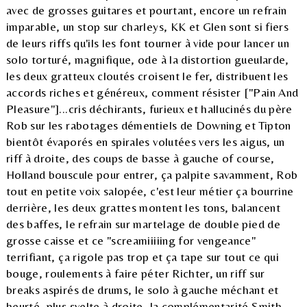
avec de grosses guitares et pourtant, encore un refrain
imparable, un stop sur charleys, KK et Glen sont si fiers
de leurs riffs qu'ils les font tourner à vide pour lancer un
solo torturé, magnifique, ode à la distortion gueularde,
les deux gratteux cloutés croisent le fer, distribuent les
accords riches et généreux, comment résister ["Pain And
Pleasure"]...cris déchirants, furieux et hallucinés du père
Rob sur les rabotages démentiels de Downing et Tipton
bientôt évaporés en spirales volutées vers les aigus, un
riff à droite, des coups de basse à gauche of course,
Holland bouscule pour entrer, ça palpite savamment, Rob
tout en petite voix salopée, c'est leur métier ça bourrine
derrière, les deux grattes montent les tons, balancent
des baffes, le refrain sur martelage de double pied de
grosse caisse et ce "screamiiiiing for vengeance"
terrifiant, ça rigole pas trop et ça tape sur tout ce qui
bouge, roulements à faire péter Richter, un riff sur
breaks aspirés de drums, le solo à gauche méchant et
heurté, plus svelte à droite, la complémentarité Smith-