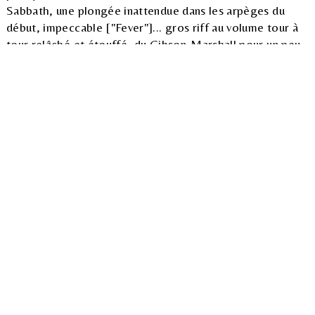
Sabbath, une plongée inattendue dans les arpèges du
début, impeccable ["Fever"]... gros riff au volume tour à
tour relâché et étouffé, du Gibson-Marshall pour un peu,
Hill se fraye un chemin classe, un petit souffle de drums
sur la basse, Rob en sorcière, un riff très seventies, un
pont plus groovy, refrain imparable avec phrasé à la fin
des vocals, Downing et Tipton lacèrent, écharpent et
balafrent à l'électricité, un solo synthétique en crue, un
beat tambouriné sur vibrato torturé, Rob part dans des
aigus dépravés proches de King Diamond, Holland
tabasse ses peaux, la fin du monde ou quoi, on reprend le
riff AC/DC, pas tout dit le Holland, en rajoute une
couche, les cris de hyène de Rob pour finir ["Devil's
Child"]... Down: Attention, contient des morceaux de
lyrics comme "Fever / You set my soul on fire" (aïe) -
quant à l'ambiance biker SM ceinturons cloutés
backroom, comment dire ?