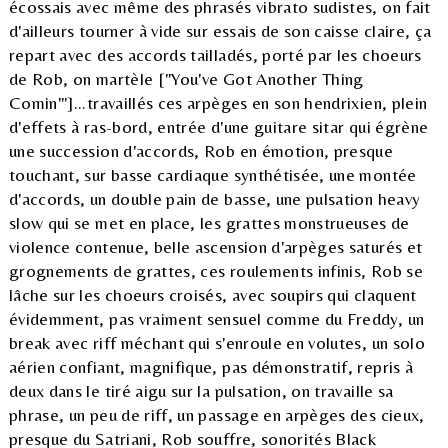
écossais avec même des phrasés vibrato sudistes, on fait
d'ailleurs tourner à vide sur essais de son caisse claire, ça
repart avec des accords tailladés, porté par les choeurs
de Rob, on martèle ["You've Got Another Thing
Comin'"]...travaillés ces arpèges en son hendrixien, plein
d'effets à ras-bord, entrée d'une guitare sitar qui égrène
une succession d'accords, Rob en émotion, presque
touchant, sur basse cardiaque synthétisée, une montée
d'accords, un double pain de basse, une pulsation heavy
slow qui se met en place, les grattes monstrueuses de
violence contenue, belle ascension d'arpèges saturés et
grognements de grattes, ces roulements infinis, Rob se
lâche sur les choeurs croisés, avec soupirs qui claquent
évidemment, pas vraiment sensuel comme du Freddy, un
break avec riff méchant qui s'enroule en volutes, un solo
aérien confiant, magnifique, pas démonstratif, repris à
deux dans le tiré aigu sur la pulsation, on travaille sa
phrase, un peu de riff, un passage en arpèges des cieux,
presque du Satriani, Rob souffre, sonorités Black