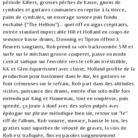
période Killers, grosses pêches de basse, gnons de
cymbales et guitares couinantes en reprise à la tierce,
pains de cymbales, un essorage sonore puis fondu
enchaîné ["The Hellion"]... quel riff en aigus crépitants,
entrée standard impeccable Hill et Holland en coups de
semonce basse-drums, Downing et Tipton riffent à
fleurets sanglants, Rob prend sa voix backroomée SM et
surfe sur le méchant groove couperet, passe en mode
castrat sadique sur l'envolée vers le refrain irrésistible,
KK et Glen équarrissent avec classe, Holland profite de la
production pour bastonner dans le dur, les guitares se
font crémeuses sur le refrain, Rob part dans des altitudes
viciées, puissance des drums, entrée d'un solo mille fois
entendu par King et Hanneman, tout en souplesse, puis
speedé, ça joute à donf avec des solos pulpés avec
épilogue sur phrase mélodique bien sûr, retour sur "le"
riff de l'album, Rob susurre, menace, hausse le ton, les
grattes sont superbes de velouté de graves, la voix de
Rob est trafiquée, fins en paroles soigneusement