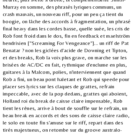
Murray en somme, des phrasés lyriques communs, un
crash mauvais, un nouveau riff, pour un peu ça tient du
boogie, on lâche des accords à fragmentation, un phrasé
final heavy dans les cordes basse, quelle suée, les cris de
Rob font froid dans le dos, fin en feedback et maelström
hendrixien ["Screaming For Vengeance"]... un riff de Pat
Benatar ? non les giclées d'acide de Downing et Tipton,
et des breaks, Rob la voix plus grave, on marche sur les
brisées de AC/DC en fait, rythmique d'enclume en plus,
guitares à la Malcom, polies, n'interviennent que quand
Rob a fini, un beau pont haletant et Rob qui speede pour
placer ses lyrics sur les claques de grattes, refrain
impeccable, avec de la pop dedans, grattes qui aboient,
Holland roi du break de caisse claire impensable, Rob
tient les rênes, arrive à bout de souffle sur le refrain, un
beau break en accords et des sons de caisse claire radio,
le solo en toute fin s'amuse sur le riff, repart dans des
tirés majestueux, on retombe sur du groove australo-