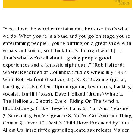
"Yes, I love the word entertainment, because that's what
we do. When you're in a band and you go on stage you're
entertaining people - you're putting on a great show with
visuals and sound, so I think that's the right word [...]
That's what we're all about - giving people good
experiences and a fantastic night out..." (Rob Halford)
Where: Recorded at Columbia Studios When: July 1982
Who: Rob Halford (lead vocals), K. K. Downing (guitar,
backing vocals), Glenn Tipton (guitar, keyboards, backing
vocals), Ian Hill (bass), Dave Holland (drums) What: 1.
The Hellion 2. Electric Eye 3. Riding On The Wind 4.
Bloodstone 5. (Take These) Chains 6. Pain And Pleasure
7. Screaming For Vengeance 8. You've Got Another Thing
Comin' 9. Fever 10. Devil's Child How: Produced by Tom
Allom Up: intro riffée grandiloquente aux relents Maiden