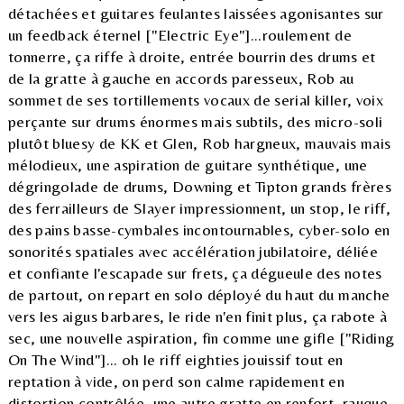
détachées et guitares feulantes laissées agonisantes sur
un feedback éternel ["Electric Eye"]...roulement de
tonnerre, ça riffe à droite, entrée bourrin des drums et
de la gratte à gauche en accords paresseux, Rob au
sommet de ses tortillements vocaux de serial killer, voix
perçante sur drums énormes mais subtils, des micro-soli
plutôt bluesy de KK et Glen, Rob hargneux, mauvais mais
mélodieux, une aspiration de guitare synthétique, une
dégringolade de drums, Downing et Tipton grands frères
des ferrailleurs de Slayer impressionnent, un stop, le riff,
des pains basse-cymbales incontournables, cyber-solo en
sonorités spatiales avec accélération jubilatoire, déliée
et confiante l'escapade sur frets, ça dégueule des notes
de partout, on repart en solo déployé du haut du manche
vers les aigus barbares, le ride n'en finit plus, ça rabote à
sec, une nouvelle aspiration, fin comme une gifle ["Riding
On The Wind"]... oh le riff eighties jouissif tout en
reptation à vide, on perd son calme rapidement en
distortion contrôlée, une autre gratte en renfort, rauque