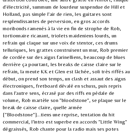
d'électricité, summum de lourdeur suspendue de Hill et
Holland, pas simple l'air de rien, les guitares sont
resplendissantes de perversion, en gros accords
moribonds ramenés à la vie en fin de strophe de Rob,
tortionnaire ricanant, triolets maideniens lourds, un
refrain qui claque sur une voix de stentor, ces drums
telluriques, les grattes construisent un mur, Rob premier
de cordée sur des aigus farinelliens, beaucoup de blues
derrière ça pourtant, les breaks de caisse claire sur le
refrain, la meute KK et Glen est lâchée, soli très riffés au
début, on prend son temps, un clash et assaut des aigus
électroniques, fretboard dévalé en schuss, puis repris
dans l'autre sens, écrasé par des riffs en pédale de
volume, Rob martèle son "bloodstone", se plaque sur le
break de caisse claire, quelle armée
["Bloodstone"]...tiens une reprise, tentation du hit
commercial, l'intro est superbe en accords "Little Wing"
dégraissés, Rob chante pour la radio mais ses potes