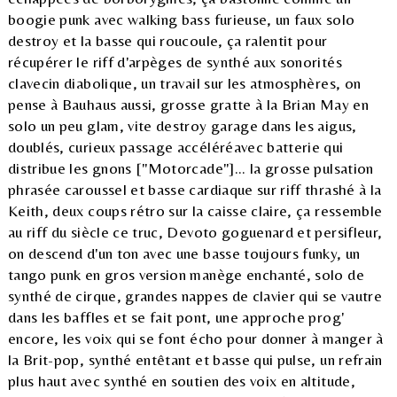
boogie punk avec walking bass furieuse, un faux solo
destroy et la basse qui roucoule, ça ralentit pour
récupérer le riff d'arpèges de synthé aux sonorités
clavecin diabolique, un travail sur les atmosphères, on
pense à Bauhaus aussi, grosse gratte à la Brian May en
solo un peu glam, vite destroy garage dans les aigus,
doublés, curieux passage accéléréavec batterie qui
distribue les gnons ["Motorcade"]... la grosse pulsation
phrasée caroussel et basse cardiaque sur riff thrashé à la
Keith, deux coups rétro sur la caisse claire, ça ressemble
au riff du siècle ce truc, Devoto goguenard et persifleur,
on descend d'un ton avec une basse toujours funky, un
tango punk en gros version manège enchanté, solo de
synthé de cirque, grandes nappes de clavier qui se vautre
dans les baffles et se fait pont, une approche prog'
encore, les voix qui se font écho pour donner à manger à
la Brit-pop, synthé entêtant et basse qui pulse, un refrain
plus haut avec synthé en soutien des voix en altitude,