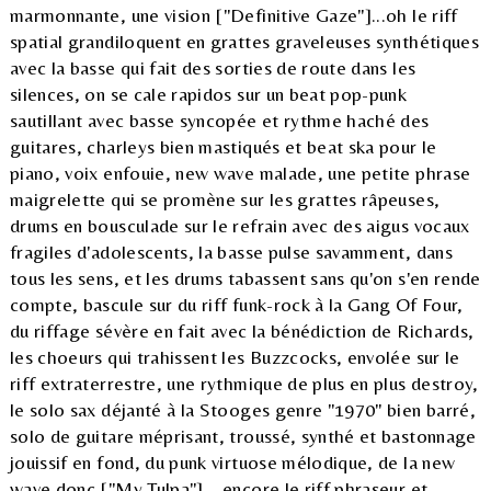
marmonnante, une vision ["Definitive Gaze"]...oh le riff
spatial grandiloquent en grattes graveleuses synthétiques
avec la basse qui fait des sorties de route dans les
silences, on se cale rapidos sur un beat pop-punk
sautillant avec basse syncopée et rythme haché des
guitares, charleys bien mastiqués et beat ska pour le
piano, voix enfouie, new wave malade, une petite phrase
maigrelette qui se promène sur les grattes râpeuses,
drums en bousculade sur le refrain avec des aigus vocaux
fragiles d'adolescents, la basse pulse savamment, dans
tous les sens, et les drums tabassent sans qu'on s'en rende
compte, bascule sur du riff funk-rock à la Gang Of Four,
du riffage sévère en fait avec la bénédiction de Richards,
les choeurs qui trahissent les Buzzcocks, envolée sur le
riff extraterrestre, une rythmique de plus en plus destroy,
le solo sax déjanté à la Stooges genre "1970" bien barré,
solo de guitare méprisant, troussé, synthé et bastonnage
jouissif en fond, du punk virtuose mélodique, de la new
wave donc ["My Tulpa"]... encore le riff phraseur et