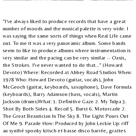
"I've always liked to produce records that have a great
number of moods and the musical palette is very wide. I
was saying the same sorts of things when Real Life came
out. To me it was a very panoramic album. Some bands
seem to like to produce albums where instrumentation is
very similar and the pacing can be very similar -- Oasis,
the Strokes. I've never wanted to do that..." (Howard
Devoto) Where: Recorded at Abbey Road Studios When:
1978 Who: Howard Devoto (guitar, vocals), John
McGeoch (guitar, keyboards, saxophone), Dave Formula
(keyboards), Barry Adamson (bass, vocals), Martin
Jackson (drums)What: 1. Definitive Gaze 2. My Tulpa 3.
Shot By Both Sides 4. Recoil 5. Burst 6. Motorcade 7.
The Great Beautician In The Sky 8. The Light Pours Out
Of Me 9. Parade How: Produced by John Leckie Up: riff
au synthé spooky kitsch et basse disco barrée, grattes