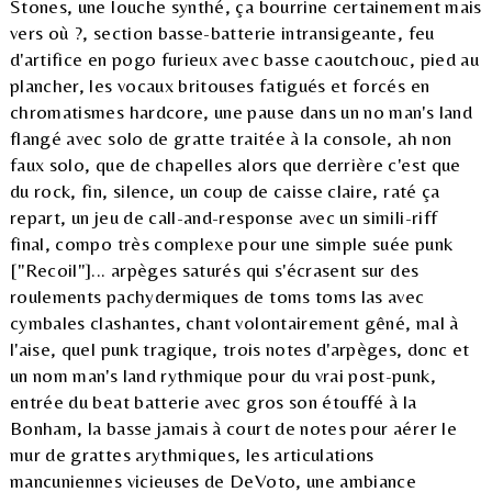
Stones, une louche synthé, ça bourrine certainement mais
vers où ?, section basse-batterie intransigeante, feu
d'artifice en pogo furieux avec basse caoutchouc, pied au
plancher, les vocaux britouses fatigués et forcés en
chromatismes hardcore, une pause dans un no man's land
flangé avec solo de gratte traitée à la console, ah non
faux solo, que de chapelles alors que derrière c'est que
du rock, fin, silence, un coup de caisse claire, raté ça
repart, un jeu de call-and-response avec un simili-riff
final, compo très complexe pour une simple suée punk
["Recoil"]... arpèges saturés qui s'écrasent sur des
roulements pachydermiques de toms toms las avec
cymbales clashantes, chant volontairement gêné, mal à
l'aise, quel punk tragique, trois notes d'arpèges, donc et
un nom man's land rythmique pour du vrai post-punk,
entrée du beat batterie avec gros son étouffé à la
Bonham, la basse jamais à court de notes pour aérer le
mur de grattes arythmiques, les articulations
mancuniennes vicieuses de DeVoto, une ambiance