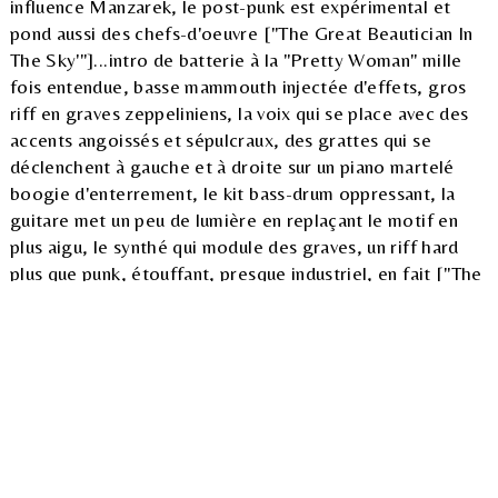
influence Manzarek, le post-punk est expérimental et
pond aussi des chefs-d'oeuvre ["The Great Beautician In
The Sky'"]...intro de batterie à la "Pretty Woman" mille
fois entendue, basse mammouth injectée d'effets, gros
riff en graves zeppeliniens, la voix qui se place avec des
accents angoissés et sépulcraux, des grattes qui se
déclenchent à gauche et à droite sur un piano martelé
boogie d'enterrement, le kit bass-drum oppressant, la
guitare met un peu de lumière en replaçant le motif en
plus aigu, le synthé qui module des graves, un riff hard
plus que punk, étouffant, presque industriel, en fait ["The
Light Pours Out Of Me"]... un riff à la Psychedelic Furs,
basse en épanchements épais version slow et piano
lumineux en arpèges mineurs, entrée d'un synthé
tragique, grosse batterie, une jam entre Robert Smith et
Jean-Michel Jarre peut-être ?, voix funeste et ambiance
névrosée, refrain volontairement plan-plan à tendance
gnan-gnan, un dédain chez Devoto bien avant les
shoegazers, breaks de drums et reprise en synthé, solo