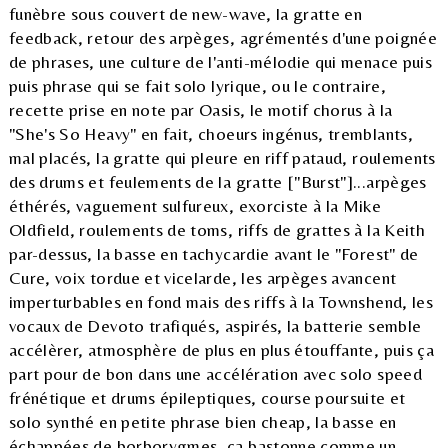
funèbre sous couvert de new-wave, la gratte en
feedback, retour des arpèges, agrémentés d'une poignée
de phrases, une culture de l'anti-mélodie qui menace puis
puis phrase qui se fait solo lyrique, ou le contraire,
recette prise en note par Oasis, le motif chorus à la
"She's So Heavy" en fait, choeurs ingénus, tremblants,
mal placés, la gratte qui pleure en riff pataud, roulements
des drums et feulements de la gratte ["Burst"]...arpèges
éthérés, vaguement sulfureux, exorciste à la Mike
Oldfield, roulements de toms, riffs de grattes à la Keith
par-dessus, la basse en tachycardie avant le "Forest" de
Cure, voix tordue et vicelarde, les arpèges avancent
imperturbables en fond mais des riffs à la Townshend, les
vocaux de Devoto trafiqués, aspirés, la batterie semble
accélèrer, atmosphère de plus en plus étouffante, puis ça
part pour de bon dans une accélération avec solo speed
frénétique et drums épileptiques, course poursuite et
solo synthé en petite phrase bien cheap, la basse en
échappées de borborygmes, ça bastonne comme un