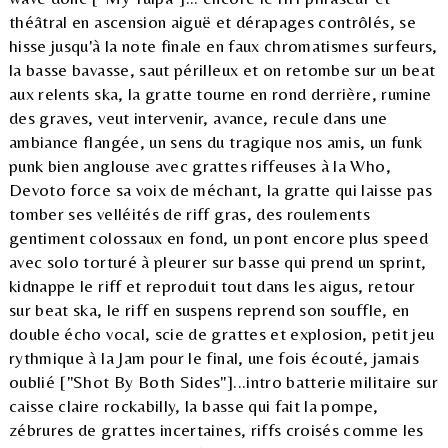
théâtral en ascension aiguë et dérapages contrôlés, se
hisse jusqu'à la note finale en faux chromatismes surfeurs,
la basse bavasse, saut périlleux et on retombe sur un beat
aux relents ska, la gratte tourne en rond derrière, rumine
des graves, veut intervenir, avance, recule dans une
ambiance flangée, un sens du tragique nos amis, un funk
punk bien anglouse avec grattes riffeuses à la Who,
Devoto force sa voix de méchant, la gratte qui laisse pas
tomber ses velléités de riff gras, des roulements
gentiment colossaux en fond, un pont encore plus speed
avec solo torturé à pleurer sur basse qui prend un sprint,
kidnappe le riff et reproduit tout dans les aigus, retour
sur beat ska, le riff en suspens reprend son souffle, en
double écho vocal, scie de grattes et explosion, petit jeu
rythmique à la Jam pour le final, une fois écouté, jamais
oublié ["Shot By Both Sides"]...intro batterie militaire sur
caisse claire rockabilly, la basse qui fait la pompe,
zébrures de grattes incertaines, riffs croisés comme les