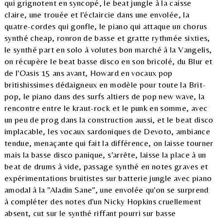
qui grignotent en syncopé, le beat jungle à la caisse
claire, une trouée et l'éclaircie dans une envolée, la
quatre-cordes qui gonfle, le piano qui attaque un chorus
synthé cheap, ronron de basse et gratte rythmée sixties,
le synthé part en solo à volutes bon marché à la Vangelis,
on récupère le beat basse disco en son bricolé, du Blur et
de l'Oasis 15 ans avant, Howard en vocaux pop
britishissimes dédaigneux en modèle pour toute la Brit-
pop, le piano dans des surfs altiers de pop new wave, la
rencontre entre le kraut-rock et le punk en somme, avec
un peu de prog dans la construction aussi, et le beat disco
implacable, les vocaux sardoniques de Devoto, ambiance
tendue, menaçante qui fait la différence, on laisse tourner
mais la basse disco panique, s'arrête, laisse la place à un
beat de drums à vide, passage synthé en notes graves et
expérimentations bruitistes sur batterie jungle avec piano
amodal à la "Aladin Sane", une envolée qu'on se surprend
à compléter des notes d'un Nicky Hopkins cruellement
absent, cut sur le synthé riffant pourri sur basse