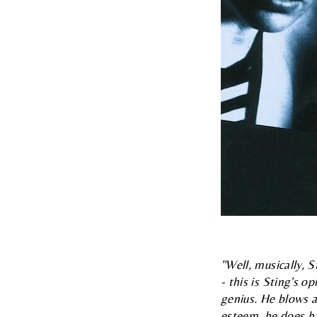
"Well, musically, 
- this is Sting's o
genius. He blows a
esteem, he does ha