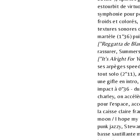
estourbit de virtuo
symphonie pour pea
froids et colorés,
textures sonores d
martèle (1"36) pui
["Reggatta de Bla
rassurer, Summers 
["It's Alright For Y
ses arpèges speed
tout solo (2"11),
une gifle en intro
impact à 0"36 - d
charley, on accélè
pour l'espace, acc
la caisse claire f
moon / I hope my 
punk jazzy, Stewa
basse sautillante