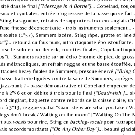
sité dans le final
["Message In A Bottle"]
... Copeland, toujo
ux et cymbales, entrée progressive de la basse qui se fait 
 Sting baragouine, refrains de supporters footeux anglais ("H
'une finesse déconcertante - trois instruments seulement... 
s exulte (1"57), Summers lacère, Sting râpe, gratte et lime 
nc"]
... retour à du faux punk, intro claquante époustouflante,
ose le solo en bottleneck, cocottes finales, Copeland inqui
ou"]
... Summers rabote sur un écho énorme de pied de gross
és mélancoliques, un refrain reggae et une basse étouffée,
 attaques heavy finales de Summers, presque énervé
["Bring 
, basse-batterie liguées contre la sape de Summers, arpèges s
u jazz-punk ? - basse démonstrative et Copeland empereur d
re à 2"56 et on débite à trois pour le final
["Deathwish"]
... 
ord cinglant, baguette contre rebords de la caisse claire, un
ranc à 3"13, reggae spatial "Giant steps are what you take / W
legs don't break / Walking on the moon" ["Walking On The M
rt aux
vocals
pour rire, Sting en
backing-vocals
pour rattrape
 mais accords mordants
["On Any Other Day"]
... beauté glaci