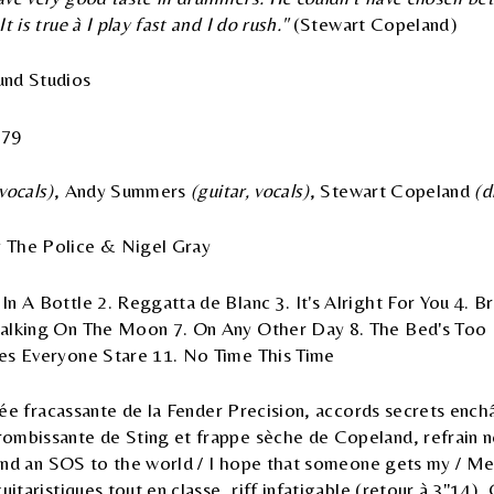
t is true à I play fast and I do rush."
(Stewart Copeland)
nd Studios
979
vocals)
, Andy Summers
(guitar, vocals)
, Stewart Copeland
(d
 The Police & Nigel Gray
n A Bottle 2. Reggatta de Blanc 3. It's Alright For You 4. 
alking On The Moon 7. On Any Other Day 8. The Bed's Too 
es Everyone Stare 11. No Time This Time
trée fracassante de la Fender Precision, accords secrets ench
ombissante de Sting et frappe sèche de Copeland, refrain
 send an SOS to the world / I hope that someone gets my / Me
uitaristiques tout en classe, riff infatigable (retour à 3"14)