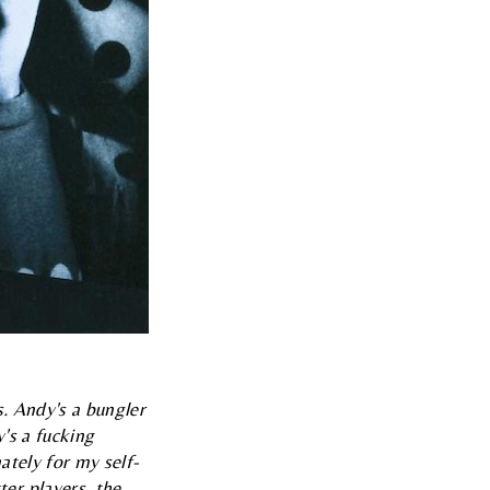
s. Andy's a bungler
y's a fucking
ately for my self-
er players, the