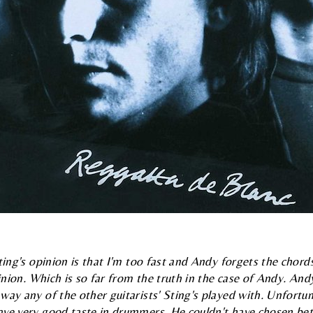
Sting's opinion is that I'm too fast and Andy forgets the chord
pinion. Which is so far from the truth in the case of Andy. And
way any of the other guitarists' Sting's played with. Unfortun
ve very good taste in drummers. He couldn't have chosen bett