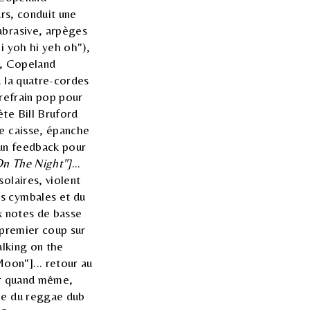
urs, conduit une
abrasive, arpèges
i yoh hi yeh oh"),
-, Copeland
à la quatre-cordes
 refrain pop pour
ète Bill Bruford
e caisse, épanche
 un feedback pour
On The Night"]
...
olaires, violent
es cymbales et du
six notes de basse
 premier coup sur
alking on the
oon"]... retour au
r quand même,
ale du reggae dub