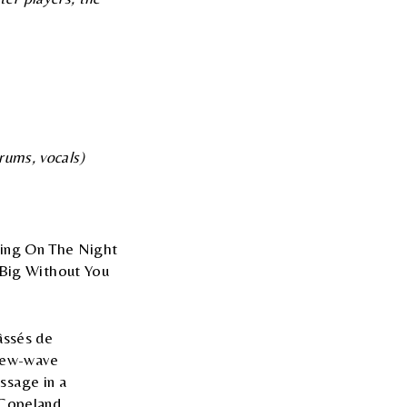
rums, vocals)
Bring On The Night
Big Without You
âssés de
 new-wave
ssage in a
, Copeland