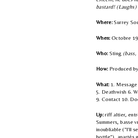
bastard! (Laughs) I
Where:
Surrey Sou
When:
Octobre 1
Who:
Sting
(bass, 
How:
Produced by
What:
1. Message I
5. Deathwish 6. W
9. Contact 10. Do
Up:
riff altier, en
Summers, basse vr
inoubliable ("I'll
bottle"), apartés g