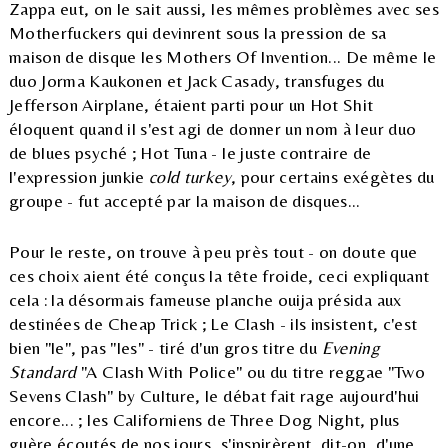
Zappa eut, on le sait aussi, les mêmes problèmes avec ses
Motherfuckers qui devinrent sous la pression de sa
maison de disque les Mothers Of Invention... De même le
duo Jorma Kaukonen et Jack Casady, transfuges du
Jefferson Airplane, étaient parti pour un Hot Shit
éloquent quand il s'est agi de donner un nom à leur duo
de blues psyché ; Hot Tuna - le juste contraire de
l'expression junkie
cold turkey
, pour certains exégètes du
groupe - fut accepté par la maison de disques...
Pour le reste, on trouve à peu près tout - on doute que
ces choix aient été conçus la tête froide, ceci expliquant
cela : la désormais fameuse planche ouija présida aux
destinées de Cheap Trick ; Le Clash - ils insistent, c'est
bien "le", pas "les" - tiré d'un gros titre du
Evening
Standard
"A Clash With Police" ou du titre reggae "Two
Sevens Clash" by Culture, le débat fait rage aujourd'hui
encore... ; les Californiens de Three Dog Night, plus
guère écoutés de nos jours, s'inspirèrent, dit-on, d'une