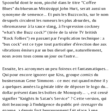
Spoonful dont le nom, pioché dans le titre "Coffee
Blues" du bluesman Mississippi John Hurt, serait aussi un
synonyme de semence... Et puis les Buzzcocks, sur le nom
desquels circulent les rumeurs les plus absurdes, du
vibromasseur à la sauce slang, à l'expression cockney
"what's the Buzz cock?" (tirée de la série TV british
"Rock Follies") en passant par l'explication technique : a
"bus cock" est ce type tout particulier d'érection due aux
vibrations émises par un bus diesel que, naturellement,
nous avons tous connu un jour ou l'autre...
Ensuite, les acronymes un peu foireux et fantasmatiques...
Qui pour encore ignorer que Kiss, groupe
comics
du
businessman Gene Simmons - ce mec eut quand même il y
a quelques années la géniale idée de déposer le logo du...
dollar présent dans les boîtes de Monopoly... -, est censé
signifier "Knights In Satan's Service" ? Cette version, qui
doit beaucoup à l'indulgence du public pré-
teenager
du
groupe, a depuis fort heureusement fait place à une