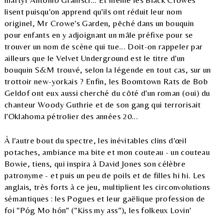
lisent puisqu'on apprend qu'ils ont réduit leur nom
originel, Mr Crowe's Garden, pêché dans un bouquin
pour enfants en y adjoignant un mâle préfixe pour se
trouver un nom de scène qui tue... Doit-on rappeler par
ailleurs que le Velvet Underground est le titre d'un
bouquin S&M trouvé, selon la légende en tout cas, sur un
trottoir new-yorkais ? Enfin, les Boomtown Rats de Bob
Geldof ont eux aussi cherché du côté d'un roman (oui) du
chanteur Woody Guthrie et de son gang qui terrorisait
l'Oklahoma pétrolier des années 20...
À l'autre bout du spectre, les inévitables clins d'œil
potaches, ambiance ma bite et mon couteau - un couteau
Bowie, tiens, qui inspira à David Jones son célèbre
patronyme - et puis un peu de poils et de filles hi hi. Les
anglais, très forts à ce jeu, multiplient les circonvolutions
sémantiques : les Pogues et leur gaëlique profession de
foi "Póg Mo hón" ("Kiss my ass"), les folkeux Lovin'