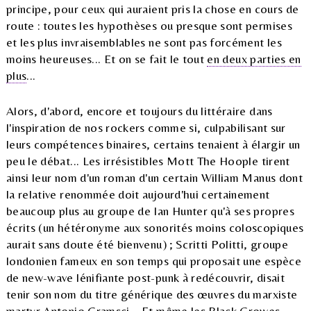
principe, pour ceux qui auraient pris la chose en cours de
route : toutes les hypothèses ou presque sont permises
et les plus invraisemblables ne sont pas forcément les
moins heureuses... Et on se fait le tout
en deux parties en
plus
...
Alors, d'abord, encore et toujours du littéraire dans
l'inspiration de nos rockers comme si, culpabilisant sur
leurs compétences binaires, certains tenaient à élargir un
peu le débat... Les irrésistibles Mott The Hoople tirent
ainsi leur nom d'un roman d'un certain William Manus dont
la relative renommée doit aujourd'hui certainement
beaucoup plus au groupe de Ian Hunter qu'à ses propres
écrits (un hétéronyme aux sonorités moins coloscopiques
aurait sans doute été bienvenu) ; Scritti Politti, groupe
londonien fameux en son temps qui proposait une espèce
de new-wave lénifiante post-punk à redécouvrir, disait
tenir son nom du titre générique des œuvres du marxiste
martyr Antonio Gramsci... Et même les Black Crowes