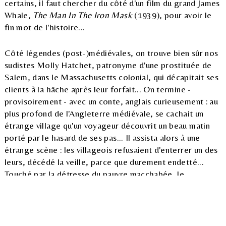
certains, il faut chercher du côté d'un film du grand James
Whale,
The Man In The Iron Mask
(1939), pour avoir le
fin mot de l'histoire...
Côté légendes (post-)médiévales, on trouve bien sûr nos
sudistes Molly Hatchet, patronyme d'une prostituée de
Salem, dans le Massachusetts colonial, qui décapitait ses
clients à la hâche après leur forfait... On termine -
provisoirement - avec un conte, anglais curieusement : au
plus profond de l'Angleterre médiévale, se cachait un
étrange village qu'un voyageur découvrit un beau matin
porté par le hasard de ses pas... Il assista alors à une
étrange scène : les villageois refusaient d'enterrer un des
leurs, décédé la veille, parce que durement endetté...
Touché par la détresse du pauvre macchabée, le
mystérieux voyageur s'offrit à rembourser la dette aux
villageois qui acceptèrent enfin de mettre en terre le
damné... Peu de temps après, ce même voyageur
échappa par miracle à un terrible accident et ne dut,