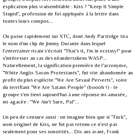
explication plus vraisemblable : Kiss ? "Keep It Simple
Stupid", profession de foi appliquée à la lettre dans
toutes leurs compos...
On passe rapidement sur XTC, dont Andy Partridge tira
le nom d'un clip de Jimmy Durante dans lequel
l'
entertainer
ricain s'écriait "That's it, I'm in ecstasy!" pour
s'intéresser au cas des néandertaliens WASP...
Naturellement, la signification première de l'acronyme,
"White Anglo-Saxon Protestants", fut vite abandonnée au
profit du plus explicite "We Are Sexual Perverts", voire
du terrifiant "We Are Satans People" (boooh !) - le
groupe s'en tient aujourd'hui à une réponse mi-amusée,
mi-agacée : "We Ain't Sure, Pal"...
Un peu de censure aussi : on imagine bien que si "Fuck",
nom originel de Kiss, ne fut pas retenu ce n'est pas
seulement pour ses sonorités... Dix ans avant, Frank