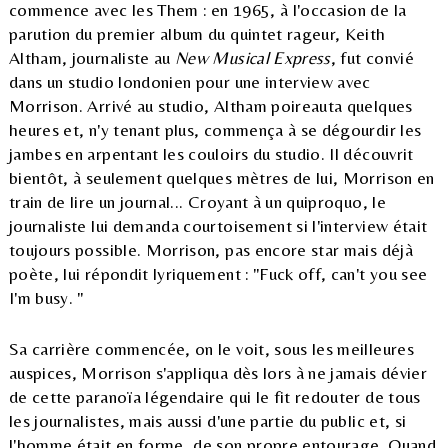
commence avec les Them : en 1965, à l'occasion de la
parution du premier album du quintet rageur, Keith
Altham, journaliste au
New Musical Express
, fut convié
dans un studio londonien pour une interview avec
Morrison. Arrivé au studio, Altham poireauta quelques
heures et, n'y tenant plus, commença à se dégourdir les
jambes en arpentant les couloirs du studio. Il découvrit
bientôt, à seulement quelques mètres de lui, Morrison en
train de lire un journal... Croyant à un quiproquo, le
journaliste lui demanda courtoisement si l'interview était
toujours possible. Morrison, pas encore star mais déjà
poète, lui répondit lyriquement : "Fuck off, can't you see
I'm busy. "
Sa carrière commencée, on le voit, sous les meilleures
auspices, Morrison s'appliqua dès lors à ne jamais dévier
de cette paranoïa légendaire qui le fit redouter de tous
les journalistes, mais aussi d'une partie du public et, si
l'homme était en forme, de son propre entourage. Quand