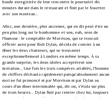
bande enregistrée de leur rencontre le poursuivit dix
minutes durant dans le restaurant et finit par le fouetter
avec son manteau...
Allez, une dernière, plus ancienne, qui en dit peut-être un
peu plus long sur le bonhomme et son, euh, sens de
l'humour : le comptable de Morrison, qui se trouvait
officier aussi pour Bob Dylan, décida de convier à un
dîner les deux chanteurs, qui se trouvaient
exceptionnellement à Londres en même temps. À sa
grande surprise, les deux idoles acceptèrent son
invitation... Une fois les trois compères attablés, l'homme
de chiffres déchanta rapidement puisqu'absolument aucun
mot ne fut prononcé ni par Morrison ni par Dylan au
cours d'un dîner interminable qui, dit-on, s'étala sur plus
de trois heures... Dylan finit par rentrer chez lui, toujours
sans avoir dit un mot. Morrison se pencha alors vers le
comptable désespéré et lui dit, l'œil pétillant : "I thought
he was on pretty good form tonight, didn't you?"