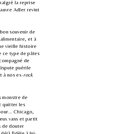
malgré la reprise
auvre Adler revint
u bon souvenir de
 alimentaire, et à
e vieille histoire
e ce type de pâtes
accompagné de
dispute puérile
t à nos ex-
rock
s monstre de
 quitter les
pour... Chicago,
eux vans et partit
s de douter
éjà fidèle à lui-