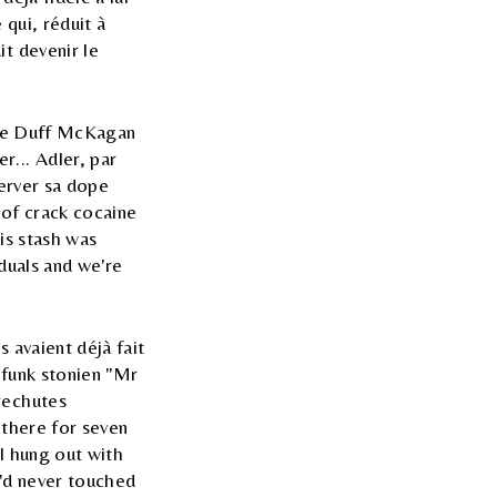
qui, réduit à
t devenir le
ste Duff McKagan
r... Adler, par
server sa dope
 of crack cocaine
is stash was
iduals and we're
 avaient déjà fait
e funk stonien "Mr
rechutes
 there for seven
 I hung out with
u'd never touched