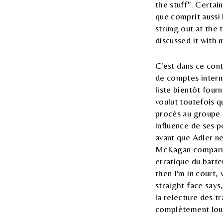
the stuff". Certai
que comprit aussi 
strung out at the
discussed it with 
C'est dans ce cont
de comptes interne
liste bientôt fourn
voulut toutefois qu
procès au groupe 
influence de ses 
avant que Adler ne
McKagan comparut 
erratique du batte
then I'm in court,
straight face says
la relecture des tr
complètement louf
comme un autre c