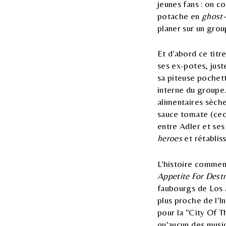
jeunes fans : on c
potache en
ghost-
planer sur un group
Et d'abord ce titr
ses ex-potes, jus
sa piteuse pochette
interne du groupe.
alimentaires sèch
sauce tomate (ceci
entre Adler et ses
heroes
et rétabliss
L'histoire commen
Appetite For Dest
faubourgs de Los A
plus proche de l'I
pour la "City Of T
qu'aucun des music