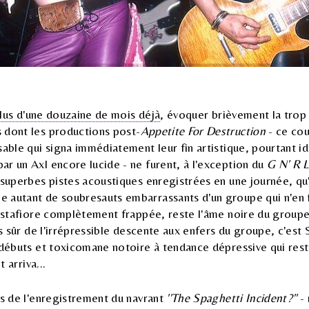
 plus d'une douzaine de mois déjà
, évoquer brièvement la trop
 dont les productions post-
Appetite For Destruction
- ce cou
sable qui signa immédiatement leur fin artistique, pourtant id
r un Axl encore lucide - ne furent, à l'exception du
G N' R L
 superbes pistes acoustiques enregistrées en une journée, q
 autant de soubresauts embarrassants d'un groupe qui n'en f
 castafiore complètement frappée, reste l'âme noire du gro
us sûr de l'irrépressible descente aux enfers du groupe, c'est
 débuts et toxicomane notoire à tendance dépressive qui reste
t arriva...
rs de l'enregistrement du navrant
''The Spaghetti Incident?''
- 