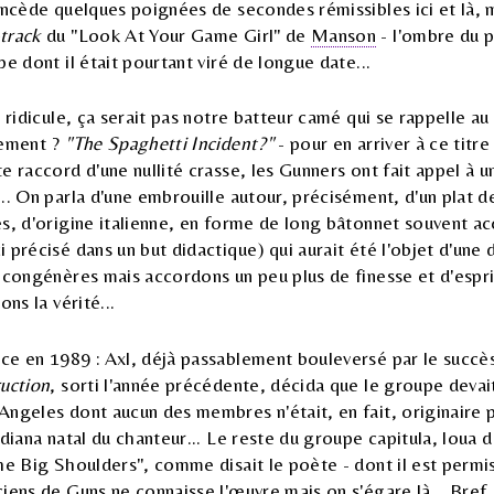
oncède quelques poignées de secondes rémissibles ici et là, 
track
du "Look At Your Game Girl" de
Manson
- l'ombre du p
e dont il était pourtant viré de longue date...
e ridicule, ça serait pas notre batteur camé qui se rappelle a
tement ?
"The Spaghetti Incident?"
- pour en arriver à ce titre
 raccord d'une nullité crasse, les Gunners ont fait appel à un
.. On parla d'une embrouille autour, précisément, d'un plat d
es, d'origine italienne, en forme de long bâtonnet souvent 
 précisé dans un but didactique) qui aurait été l'objet d'une 
 congénères mais accordons un peu plus de finesse et d'espri
ons la vérité...
ce en 1989 : Axl, déjà passablement bouleversé par le succè
ruction
, sorti l'année précédente, décida que le groupe devait
ngeles dont aucun des membres n'était, en fait, originaire 
ndiana natal du chanteur... Le reste du groupe capitula, loua d
he Big Shoulders", comme disait le poète - dont il est permi
iens de Guns ne connaisse l'œuvre mais on s'égare là... Bref, d