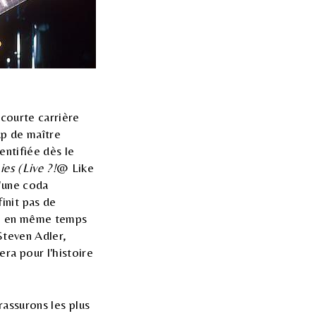
 courte carrière
p de maître
entifiée dès le
ies (Live ?!
@ Like
u'une coda
init pas de
upe en même temps
 Steven Adler,
ra pour l'histoire
rassurons les plus