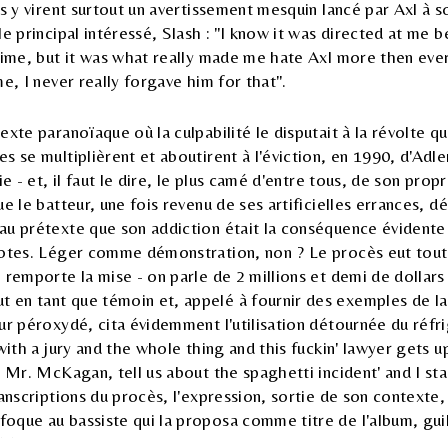
ns y virent surtout un avertissement mesquin lancé par Axl à s
le principal intéressé, Slash : "I know it was directed at me 
 time, but it was what really made me hate Axl more then eve
me, I never really forgave him for that".
exte paranoïaque où la culpabilité le disputait à la révolte q
s se multiplièrent et aboutirent à l'éviction, en 1990, d'Adle
ie - et, il faut le dire, le plus camé d'entre tous, de son propr
e le batteur, une fois revenu de ses artificielles errances, dé
au prétexte que son addiction était la conséquence évidente
potes. Léger comme démonstration, non ? Le procès eut toute
 remporte la mise - on parle de 2 millions et demi de dolla
en tant que témoin et, appelé à fournir des exemples de la
ur péroxydé, cita évidemment l'utilisation détournée du réfri
 with a jury and the whole thing and this fuckin' lawyer gets u
, Mr. McKagan, tell us about the spaghetti incident' and I st
anscriptions du procès, l'expression, sortie de son contexte, 
oque au bassiste qui la proposa comme titre de l'album, gu
élèbre album
...