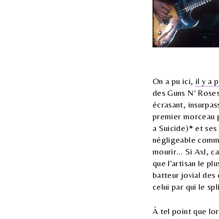
On a pu ici,
il y a
des Guns N' Roses
écrasant, insurpas
premier morceau pa
a Suicide)* et ses
négligeable comme
mourir... Si Axl,
que l'artisan le pl
batteur jovial des
celui par qui le spli
À tel point que lo