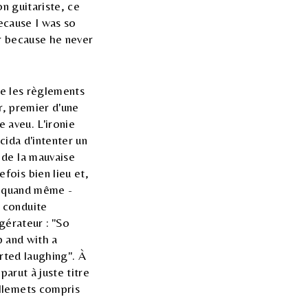
on guitariste, ce
because I was so
r because he never
ue les règlements
r, premier d'une
e aveu. L'ironie
cida d'intenter un
 de la mauvaise
fois bien lieu et,
rs quand même -
 conduite
gérateur : "So
p and with a
arted laughing". À
parut à juste titre
illemets compris