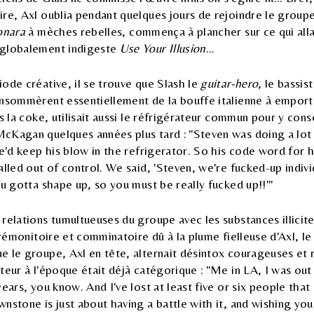
re, Axl oublia pendant quelques jours de rejoindre le groupe 
onara
à mèches rebelles, commença à plancher sur ce qui allai
 globalement indigeste
Use Your Illusion
...
ode créative, il se trouve que Slash le
guitar-hero
, le bassi
nsommèrent essentiellement de la bouffe italienne à emporte
ns la coke, utilisait aussi le réfrigérateur commun pour y con
cKagan quelques années plus tard : "Steven was doing a lot
he'd keep his blow in the refrigerator. So his code word for h
alled out of control. We said, 'Steven, we're fucked-up indiv
ou gotta shape up, so you must be really fucked up!!'"
relations tumultueuses du groupe avec les substances illicites
 prémonitoire et comminatoire dû à la plume fielleuse d'Axl, l
e le groupe, Axl en tête, alternait désintox courageuses et 
teur à l'époque était déjà catégorique : "Me in LA, I was out
years, you know. And I've lost at least five or six people that
nstone is just about having a battle with it, and wishing yo