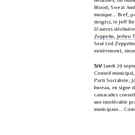
Blood, Sweat And
musique... Bref, p
doigts), le Jeff B
D'autres déclinère
Zeppelin
,
Jethro T
Seul Led Zeppelin,
entièrement, sinon
Sri/
Lundi 29 septe
Conseil municipal,
Parti Socialiste, J
bureau, en signe d
camarades conseil
une intolérable pr
municipaux... Comm