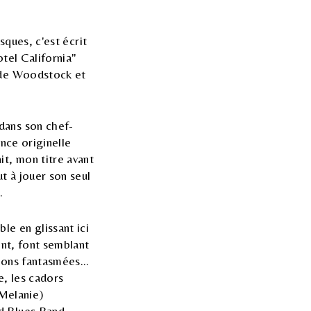
sques, c'est écrit
tel California"
s de Woodstock et
dans son chef-
ence originelle
it, mon titre avant
t à jouer son seul
.
le en glissant ici
vent, font semblant
ions fantasmées...
e, les cadors
 Melanie)
d Blues Band,