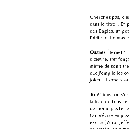
Cherchez pas, c'es
dans le titre... E
des Eagles, un pe
Eddie, culte masco
Ouane/
Éternel
"H
d'œuvre, s'enfonça
même de son titre 
que j'empile les o
joker : il appela 
Tou/
Tiens, on s'es
la liste de tous ce
de même pas le reg
On précise en pas
exclus (
Who
,
Jeff
délaissés, on oub