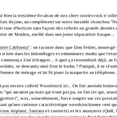
t bien la treizième livraison de nos
short stories
rock n' rolle
n plats du jour, un complément sur notre inusable chouchou "Ho
tit tour d'horizon sans façons des refusés ou grands absent
tte de Maiden, enrôlé dans une joute séparatiste basque...
otel California"
: on raconte donc que Don Felder, immergé 
 si loin dans les bidouillages et enluminures studio que l'ess
commença à lui échapper... A quoi ça ressemblait déjà, au fa
verdubs, se demanda ainsi Don le barbu ? Paniqué, il se résolu
sa femme de ménage et lui fit jouer la maquette au téléphone..
t pas encore colleté Woodstock ici... On fait amende honorab
ux "qui auraient pu mais qui n'ont pas pu, en fait (et qui, sou
retter)", avec, naturellement, force soupirs sur ces prestat
sant qu'une curieuse caractéristique woodstockienne veut qu
erson Airplane
,
Santana
et consorts) et les anonymes (Quill,
lie souvent que des grands groupes comme le Paul Butterfiel