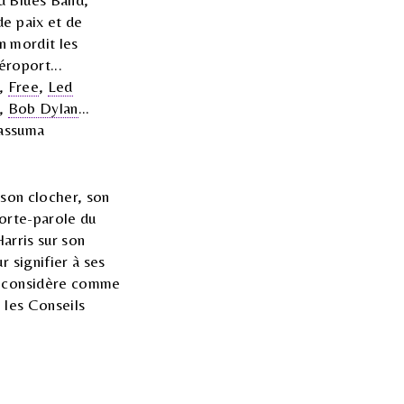
de paix et de
en mordit les
aéroport...
t,
Free
,
Led
s,
Bob Dylan
...
 assuma
 son clocher, son
 porte-parole du
Harris sur son
 signifier à ses
il considère comme
 les Conseils