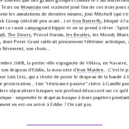
 Tears ou
Mountain
ont
vraiment
joué l'un de ces trois jours 
armi les annulations de dernière minute, Joni Mitchell (qui s'
eck Group (décédé peu avant...) et
Iron Butterfly
, bloqué à l'
nt ce raout campagnard hippie et on se prend à rêver : Spiri
ull
,
The Doors
, Procol Harum,
les Beatles
, les Moody Blue
 dont Peter Grant cultivait pieusement l'élitisme artistique,
 fièrement, son choix...
mbre 2008, la petite ville espagnole de Villava, en Navarre,
 son drapeau d'Eddie, la mascotte d'
Iron Maiden
... C'est le
ose Luis Uriz, qui a choisi de poser le drapeau de la bande à 
e protestation... Une "résistance passive" chère à Gandhi pour
lers séparatistes basques son profond désaccord sur ce qu'
atique : suspendre le drapeau basque à leurs pupitres pendant
ent en est-on arrivé à Eddie ? On sait pas.