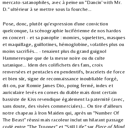
mercato-satanophiles, avec à peine un "Dancin' with Mr.
D." ultérieur à se mettre sous la fourche...
Pose, donc, plutôt qu'expression d'une conviction
quelconque, la scénographie luciférienne de nos hardos
en concert - et sa panoplie : momies, squelettes, masques
et maquillage, guillotines, hémoglobine, volatiles plus ou
moins sacrifiés... - tenaient plus du grand guignol
Hammeresque que de la messe noire ou du culte
satanique... Idem des colifichets des fans, croix
renversées et pentacles en pendentifs, bracelets de force
et bien sûr, signe de reconnaissance inoubliable forgé,
dit-on, par Ronnie James Dio, poing fermé, index et
auriculaire levés en cornes du diable mais dont certain
bassiste de Kiss revendique également la paternité (avec,
sans doute, des visées commerciales)... On tire d'ailleurs
notre chapeau à Iron Maiden qui, après un "Number Of
The Beast" réussi mais racoleur inclut un hilarant passage
codé entre "The Trooper" et "Still Life" sur
Piece of Mind