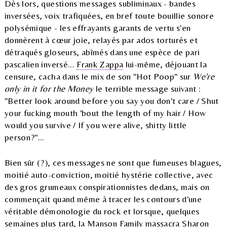
Dès lors, questions messages subliminaux - bandes
inversées, voix trafiquées, en bref toute bouillie sonore
polysémique - les effrayants garants de vertu s'en
donnèrent à cœur joie, relayés par ados torturés et
détraqués gloseurs, abîmés dans une espèce de pari
pascalien inversé...
Frank Zappa
lui-même, déjouant la
censure, cacha dans le mix de son "Hot Poop" sur
We're
only in it for the Money
le terrible message suivant :
"Better look around before you say you don't care / Shut
your fucking mouth 'bout the length of my hair / How
would you survive / If you were alive, shitty little
person?"...
Bien sûr (?), ces messages ne sont que fumeuses blagues,
moitié auto-conviction, moitié hystérie collective, avec
des gros grumeaux conspirationnistes dedans, mais on
commençait quand même à tracer les contours d'une
véritable démonologie du rock et lorsque, quelques
semaines plus tard, la
Manson Family
massacra Sharon