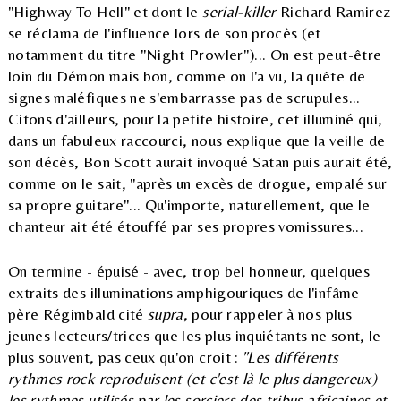
"Highway To Hell" et dont
le
serial-killer
Richard Ramirez
se réclama de l'influence lors de son procès (et
notamment du titre "Night Prowler")... On est peut-être
loin du Démon mais bon, comme on l'a vu, la quête de
signes maléfiques ne s'embarrasse pas de scrupules...
Citons d'ailleurs, pour la petite histoire, cet illuminé qui,
dans un fabuleux raccourci, nous explique que la veille de
son décès, Bon Scott aurait invoqué Satan puis aurait été,
comme on le sait, "après un excès de drogue, empalé sur
sa propre guitare"... Qu'importe, naturellement, que le
chanteur ait été étouffé par ses propres vomissures...
On termine - épuisé - avec, trop bel honneur, quelques
extraits des illuminations amphigouriques de l'infâme
père Régimbald cité
supra
, pour rappeler à nos plus
jeunes lecteurs/trices que les plus inquiétants ne sont, le
plus souvent, pas ceux qu'on croit :
"Les différents
rythmes rock reproduisent (et c'est là le plus dangereux)
les rythmes utilisés par les sorciers des tribus africaines et