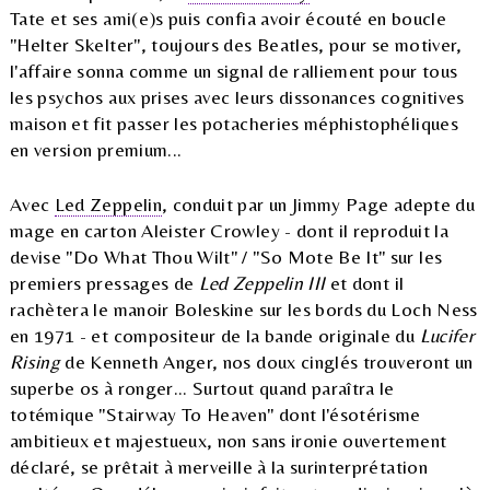
Tate et ses ami(e)s puis confia avoir écouté en boucle
"Helter Skelter", toujours des Beatles, pour se motiver,
l'affaire sonna comme un signal de ralliement pour tous
les psychos aux prises avec leurs dissonances cognitives
maison et fit passer les potacheries méphistophéliques
en version premium...
Avec
Led Zeppelin
, conduit par un Jimmy Page adepte du
mage en carton Aleister Crowley - dont il reproduit la
devise "Do What Thou Wilt" / "So Mote Be It" sur les
premiers pressages de
Led Zeppelin III
et dont il
rachètera le manoir Boleskine sur les bords du Loch Ness
en 1971 - et compositeur de la bande originale du
Lucifer
Rising
de Kenneth Anger, nos doux cinglés trouveront un
superbe os à ronger... Surtout quand paraîtra le
totémique "Stairway To Heaven" dont l'ésotérisme
ambitieux et majestueux, non sans ironie ouvertement
déclaré, se prêtait à merveille à la surinterprétation