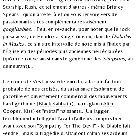
Starship, Rush, et tellement d'autres - même Britney
Spears - qu'on arrête là et on vous renvoie vers de
passionnants sites complémentaires aisément
googlisables
... Peu, en revanche, pour noter que le rock
puisa aussi, de Hendrix à King Crimson, dans le
Diabolus
in Musica
, ce sinistre intervalle de note mis à l'index par
l'Église en des périodes plus anciennes peu éclairées
(qu'on retrouve aussi dans le générique des
Simpsons
, au
demeurant)...
Ce contexte s'est aussi vite enrichi, à la satisfaction
probable de nos croisés, du satanisme résolument de
pacotille et ouvertement commercial des mouvements
hard gothique (
Black Sabbath
), hard-glam (
Alice
Cooper
,
Kiss
) et "métal" naissants... Un Jagger
terriblement intelligent l'avait d'ailleurs compris bien
avant avec son "Sympathy For The Devil" - le Diable fait
vendre - mais la tragédie d'Altamont calma ses ardeurs