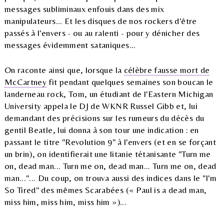
messages subliminaux enfouis dans des mix
manipulateurs... Et les disques de nos rockers d'être
passés à l'envers - ou au ralenti - pour y dénicher des
messages évidemment sataniques...
On raconte ainsi que, lorsque la
célèbre fausse mort de
McCartney
fit pendant quelques semaines son boucan le
landerneau rock, Tom, un étudiant de l'Eastern Michigan
University appela le DJ de WKNR Russel Gibb et, lui
demandant des précisions sur les rumeurs du décès du
gentil Beatle, lui donna à son tour une indication : en
passant le titre "Revolution 9" à l'envers (et en se forçant
un brin), on identifierait une litanie tétanisante "Turn me
on, dead man... Turn me on, dead man... Turn me on, dead
man..."... Du coup, on trouva aussi des indices dans le "I'm
So Tired" des mêmes Scarabées (« Paul is a dead man,
miss him, miss him, miss him »)...