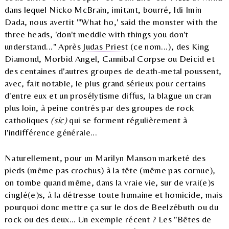
dans lequel Nicko McBrain, imitant, bourré, Idi Imin
Dada, nous avertit "'What ho,' said the monster with the
three heads, 'don't meddle with things you don't
understand..." Après
Judas Priest
(ce nom...), des King
Diamond, Morbid Angel, Cannibal Corpse ou Deicid et
des centaines d'autres groupes de death-metal poussent,
avec, fait notable, le plus grand sérieux pour certains
d'entre eux et un prosélytisme diffus, la blague un cran
plus loin, à peine contrés par des groupes de rock
catholiques
(sic)
qui se forment régulièrement à
l'indifférence générale...
Naturellement, pour un Marilyn Manson marketé des
pieds (même pas crochus) à la tête (même pas cornue),
on tombe quand même, dans la vraie vie, sur de vrai(e)s
cinglé(e)s, à la détresse toute humaine et homicide, mais
pourquoi donc mettre ça sur le dos de Beelzébuth ou du
rock ou des deux... Un exemple récent ? Les "Bêtes de