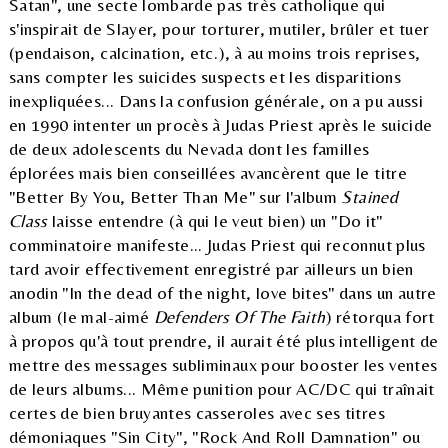
Satan", une secte lombarde pas très catholique qui
s'inspirait de Slayer, pour torturer, mutiler, brûler et tuer
(pendaison, calcination, etc.), à au moins trois reprises,
sans compter les suicides suspects et les disparitions
inexpliquées... Dans la confusion générale, on a pu aussi
en 1990 intenter un procès à Judas Priest après le suicide
de deux adolescents du Nevada dont les familles
éplorées mais bien conseillées avancèrent que le titre
"Better By You, Better Than Me" sur l'album
Stained
Class
laisse entendre (à qui le veut bien) un "Do it"
comminatoire manifeste... Judas Priest qui reconnut plus
tard avoir effectivement enregistré par ailleurs un bien
anodin "In the dead of the night, love bites" dans un autre
album (le mal-aimé
Defenders Of The Faith
) rétorqua fort
à propos qu'à tout prendre, il aurait été plus intelligent de
mettre des messages subliminaux pour booster les ventes
de leurs albums... Même punition pour AC/DC qui traînait
certes de bien bruyantes casseroles avec ses titres
démoniaques "Sin City", "Rock And Roll Damnation" ou