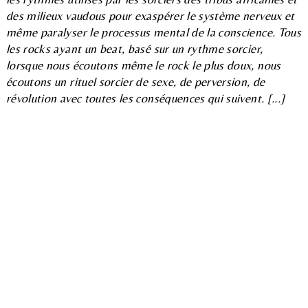
des milieux vaudous pour exaspérer le système nerveux et
même paralyser le processus mental de la conscience. Tous
les rocks ayant un beat, basé sur un rythme sorcier,
lorsque nous écoutons même le rock le plus doux, nous
écoutons un rituel sorcier de sexe, de perversion, de
révolution avec toutes les conséquences qui suivent. [...]
Pour obtenir ces buts sataniques, afin d'enlever la vigilance
(sic(k))
et casser notre défense
(double sic(k))
au niveau
de la conscience
(triple sic(k))
, le rock utilise des
messages subliminaux. [...] La technique la plus courante,
la "verbale", consiste à enregistrer les phrases à l'envers.
[...] Les premiers à utiliser une telle méthode furent les
Beatles dans le chant "Revolution Member
(quadruple
sic(k))
9" : "Excite-moi sexuellement, homme mort". [...]
Enlevons donc cette "musique", ce fléau véritablement
satanique, de nos maisons, des soirées entre amis, des
bals à l'occasion d'un mariage... Le rock, même le soft,
suinte l'impudicité et le satanisme. Il ne peut exister un