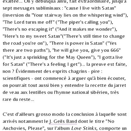
exaltée... On y débusqua ainsi, fait extraordinaire, jusqu'à
sept messages subliminaux : "cause I live with Satan"
(inversion du "Your stairway lies on the whispering wind"),
"The Lord turns me off" ("The piper's calling you"),
"There's no escaping it" ("And it makes me wonder"),
"Here's to my sweet Satan"("There's still time to change
the road you're on"), "There is power in Satan" ("Yes
there are two paths"), "he will give you, give you 666"
("It's just a sprinkling for the May Queen"), "I gotta live
for Satan" ("There's a feeling I get")... la preuve est faite,
non ? Évidemment des esprits chagrins - pire :
scientifiques - ont commencé à arguer qu'à bien écouter,
on pourrait tout aussi bien y entendre la recette du jarret
de veau aux lentilles ou l'hymne national sibérien, très
rare du reste...
C'est d'ailleurs grosso modo la conclusion à laquelle sont
arrivés notamment le
J. Geils Band
dont le titre "No
Anchovies, Please", sur l'album
Love Stinks
, comporte un