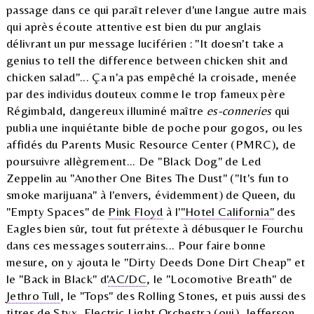
passage dans ce qui paraît relever d'une langue autre mais
qui après écoute attentive est bien du pur anglais
délivrant un pur message luciférien : "It doesn't take a
genius to tell the difference between chicken shit and
chicken salad"... Ça n'a pas empêché la croisade, menée
par des individus douteux comme le trop fameux père
Régimbald, dangereux illuminé maître
es-conneries
qui
publia une inquiétante bible de poche pour gogos, ou les
affidés du Parents Music Resource Center (PMRC), de
poursuivre allègrement... De "Black Dog" de Led
Zeppelin au "Another One Bites The Dust" ("It's fun to
smoke marijuana" à l'envers, évidemment) de Queen, du
"Empty Spaces" de
Pink Floyd
à l'
"Hotel California"
des
Eagles bien sûr, tout fut prétexte à débusquer le Fourchu
dans ces messages souterrains... Pour faire bonne
mesure, on y ajouta le "Dirty Deeds Done Dirt Cheap" et
le "Back in Black" d'
AC/DC
, le "Locomotive Breath" de
Jethro Tull
, le "Tops" des Rolling Stones, et puis aussi des
titres de Styx, Electric Light Orchestra (oui), Jefferson