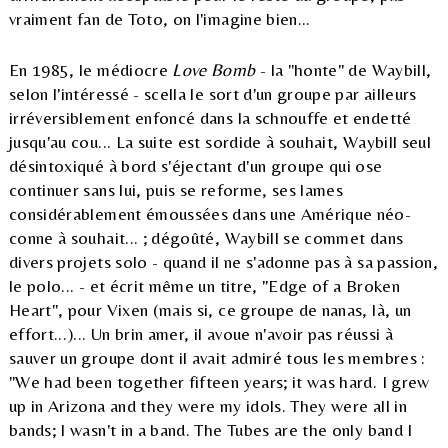
vraiment fan de Toto, on l'imagine bien...
En 1985, le médiocre
Love Bomb
- la "honte" de Waybill,
selon l'intéressé - scella le sort d'un groupe par ailleurs
irréversiblement enfoncé dans la schnouffe et endetté
jusqu'au cou... La suite est sordide à souhait, Waybill seul
désintoxiqué à bord s'éjectant d'un groupe qui ose
continuer sans lui, puis se reforme, ses lames
considérablement émoussées dans une Amérique néo-
conne à souhait... ; dégoûté, Waybill se commet dans
divers projets solo - quand il ne s'adonne pas à sa passion,
le polo... - et écrit même un titre, "Edge of a Broken
Heart", pour Vixen (mais si, ce groupe de nanas, là, un
effort...)... Un brin amer, il avoue n'avoir pas réussi à
sauver un groupe dont il avait admiré tous les membres :
"We had been together fifteen years; it was hard. I grew
up in Arizona and they were my idols. They were all in
bands; I wasn't in a band. The Tubes are the only band I