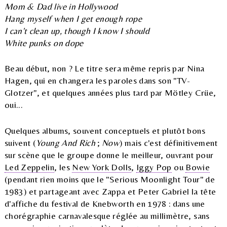
Mom & Dad live in Hollywood
Hang myself when I get enough rope
I can't clean up, though I know I should
White punks on dope
Beau début, non ? Le titre sera même repris par Nina
Hagen, qui en changera les paroles dans son "TV-
Glotzer", et quelques années plus tard par Mötley Crüe,
oui...
Quelques albums, souvent conceptuels et plutôt bons
suivent (
Young And Rich
;
Now
) mais c'est définitivement
sur scène que le groupe donne le meilleur, ouvrant pour
Led Zeppelin
, les
New York Dolls
,
Iggy Pop
ou
Bowie
(pendant rien moins que le "Serious Moonlight Tour" de
1983) et partageant avec Zappa et Peter Gabriel la tête
d'affiche du festival de Knebworth en 1978 : dans une
chorégraphie carnavalesque réglée au millimètre, sans