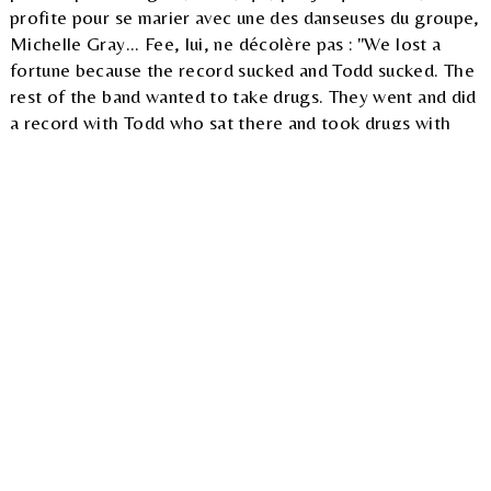
profite pour se marier avec une des danseuses du groupe,
Michelle Gray... Fee, lui, ne décolère pas : "We lost a
fortune because the record sucked and Todd sucked. The
rest of the band wanted to take drugs. They went and did
a record with Todd who sat there and took drugs with
them and the record sucked. I was not there for the
entire record. I showed up and sang three songs and left.
I left the band because of that record. I saw Rundgren
mix a song in fucking twenty minutes. I couldn't believe it.
I was in the studio and Todd was getting ready to mix
"Stella." He fucked with the EQ for about five minutes
and then said, "Okay, run it." An engineer, Todd and I
were the only ones in the studio. I am writing notes like
crazy that say, "Bring up the backing vocals in this part"
and "Bring down the guitar in the chorus." That is what
you normally do when you mix. We get to the end of the
first pass and I relay all the notes I have taken to Todd
and he goes, "No, this is it. It sounds great." I said, "You