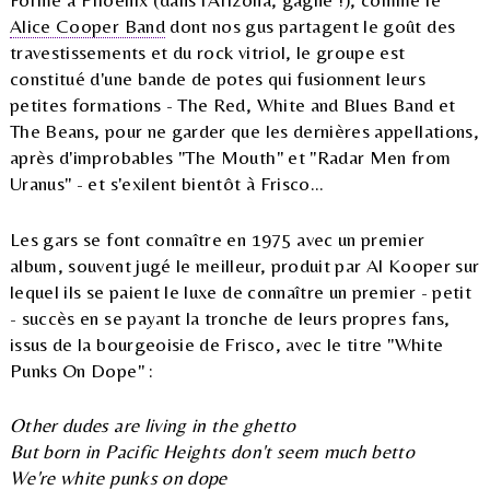
Formé à Phoenix (dans l'Arizona, gagné !), comme le
Alice Cooper Band
dont nos gus partagent le goût des
travestissements et du rock vitriol, le groupe est
constitué d'une bande de potes qui fusionnent leurs
petites formations - The Red, White and Blues Band et
The Beans, pour ne garder que les dernières appellations,
après d'improbables "The Mouth" et "Radar Men from
Uranus" - et s'exilent bientôt à Frisco...
Les gars se font connaître en 1975 avec un premier
album, souvent jugé le meilleur, produit par Al Kooper sur
lequel ils se paient le luxe de connaître un premier - petit
- succès en se payant la tronche de leurs propres fans,
issus de la bourgeoisie de Frisco, avec le titre "White
Punks On Dope" :
Other dudes are living in the ghetto
But born in Pacific Heights don't seem much betto
We're white punks on dope