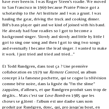
have ever been in. I was Roger Steen's roadie. We moved
to San Francisco in 1969 because Prairie Prince got a
scholarship to the Art Institute and I was a grunt. I was
hauling the gear, driving the truck and cooking dinner.
Bill's bass player quit and we kind of joined with his band.
He already had four roadies so I got to become a
background singer. Slowly and slowly and little by little I
got to sing one song and then I got to sing two songs
and eventually I became the lead singer. I wanted to make
it work. I just tried and tried and tried..."
Et Todd Rundgren, dans tout ça ? Une première
collaboration en 1979 sur
Remote Control
, un album
concept à la fameuse pochette, qui se cogne la télévision
comme bête noire, dans la lignée du "I'm the slime"
zappaïen, d'ailleurs, et que Rundgren produit sans trop de
dégâts... Mais c'est sur
Love Bomb
en 1985 que les
choses se gâtent - l'album est une daube sans nom
produit par Rundgren, donc, qui, pro jusqu'au bout, en