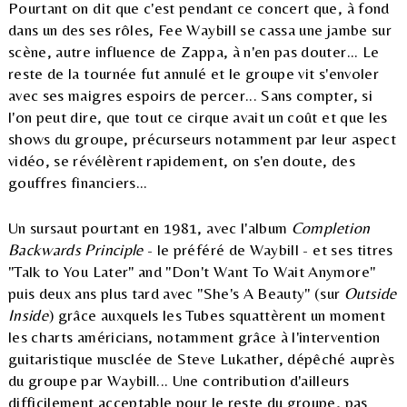
Pourtant on dit que c'est pendant ce concert que, à fond
dans un des ses rôles, Fee Waybill se cassa une jambe sur
scène, autre influence de Zappa, à n'en pas douter... Le
reste de la tournée fut annulé et le groupe vit s'envoler
avec ses maigres espoirs de percer... Sans compter, si
l'on peut dire, que tout ce cirque avait un coût et que les
shows du groupe, précurseurs notamment par leur aspect
vidéo, se révélèrent rapidement, on s'en doute, des
gouffres financiers...
Un sursaut pourtant en 1981, avec l'album
Completion
Backwards Principle
- le préféré de Waybill - et ses titres
"Talk to You Later" and "Don't Want To Wait Anymore"
puis deux ans plus tard avec "She's A Beauty" (sur
Outside
Inside
) grâce auxquels les Tubes squattèrent un moment
les charts américians, notamment grâce à l'intervention
guitaristique musclée de Steve Lukather, dépêché auprès
du groupe par Waybill... Une contribution d'ailleurs
difficilement acceptable pour le reste du groupe, pas