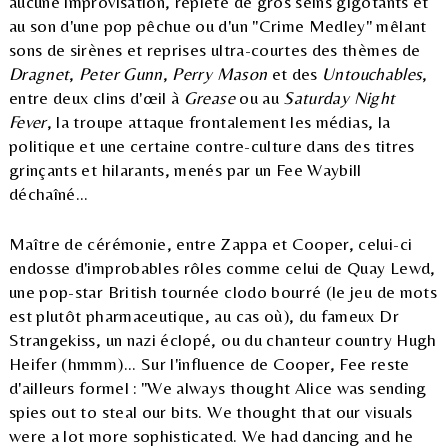
aucune improvisation, replète de gros seins gigotants et
au son d'une pop pêchue ou d'un "Crime Medley" mêlant
sons de sirènes et reprises ultra-courtes des thèmes de
Dragnet
,
Peter Gunn
,
Perry Mason
et des
Untouchables
,
entre deux clins d'œil à
Grease
ou au
Saturday Night
Fever
, la troupe attaque frontalement les médias, la
politique et une certaine contre-culture dans des titres
grinçants et hilarants, menés par un Fee Waybill
déchaîné...
Maître de cérémonie, entre Zappa et Cooper, celui-ci
endosse d'improbables rôles comme celui de Quay Lewd,
une pop-star British tournée clodo bourré (le jeu de mots
est plutôt pharmaceutique, au cas où), du fameux Dr
Strangekiss, un nazi éclopé, ou du chanteur country Hugh
Heifer (hmmm)... Sur l'influence de Cooper, Fee reste
d'ailleurs formel : "We always thought Alice was sending
spies out to steal our bits. We thought that our visuals
were a lot more sophisticated. We had dancing and he